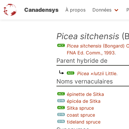
Canadensys
À propos
Données
P
Aller
Picea sitchensis
(B
au
Picea sitchensis
(Bongard) C
contenu
FNA Ed. Comm., 1993
.
principal
Parent hybride de
Picea ×lutzii
Little
.
Noms vernaculaires
épinette de Sitka
épicéa de Sitka
Sitka spruce
coast spruce
tideland spruce