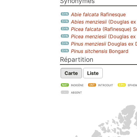
Synonymes
Abie falcata
Rafinesque
Abies menziesii
(Douglas ex 
Picea falcata
(Rafinesque) S
Picea menziesii
(Douglas ex 
Pinus menziesii
Douglas ex 
Pinus sitchensis
Bongard
Répartition
Carte
Liste
INDIGÈNE
INTRODUIT
EPHEM
ABSENT