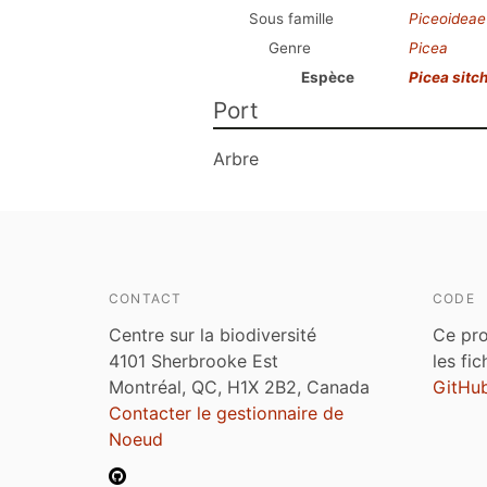
Sous famille
Piceoideae
Genre
Picea
Espèce
Picea sitc
Port
Arbre
CONTACT
CODE
Centre sur la biodiversité
Ce pro
4101 Sherbrooke Est
les fi
Montréal, QC, H1X 2B2, Canada
GitHu
Contacter le gestionnaire de
Noeud