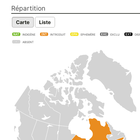
Répartition
Carte
Liste
INDIGÈNE
INTRODUIT
EPHEMÈRE
EXCLU
DIS
ABSENT