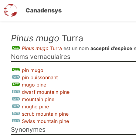
Canadensys
Aller
Pinus mugo
Turra
au
Pinus mugo
Turra
est un nom
accepté d'espèce
s
contenu
Noms vernaculaires
principal
pin mugo
pin buissonnant
mugo pine
dwarf mountain pine
mountain pine
mugho pine
scrub mountain pine
Swiss mountain pine
Synonymes