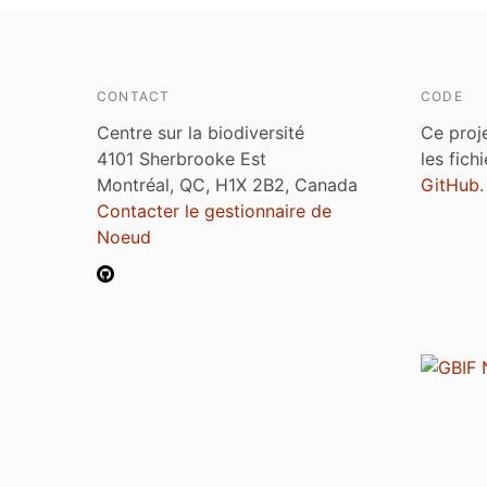
CONTACT
CODE
Centre sur la biodiversité
Ce proj
4101 Sherbrooke Est
les fich
Montréal, QC, H1X 2B2, Canada
GitHub
.
Contacter le gestionnaire de
Noeud