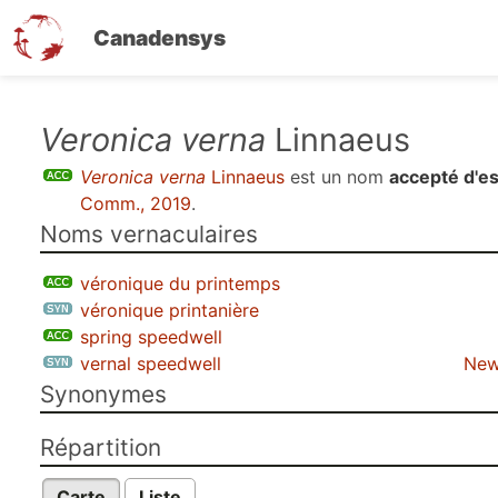
Canadensys
Aller
Veronica verna
Linnaeus
au
Veronica verna
Linnaeus
est un nom
accepté d'e
contenu
Comm., 2019
.
principal
Noms vernaculaires
véronique du printemps
véronique printanière
spring speedwell
vernal speedwell
New
Synonymes
Répartition
Carte
Liste