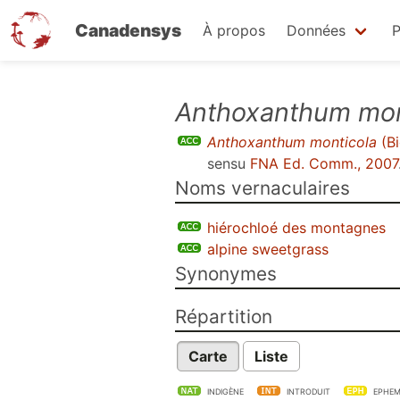
Canadensys
À propos
Données
P
Aller
Anthoxanthum mon
au
Anthoxanthum monticola
(B
contenu
sensu
FNA Ed. Comm., 2007
principal
Noms vernaculaires
hiérochloé des montagnes
alpine sweetgrass
Synonymes
Répartition
Carte
Liste
INDIGÈNE
INTRODUIT
EPHEM