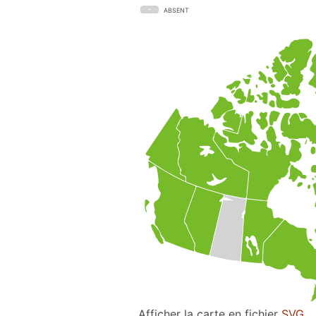
ABSENT
Afficher la carte en fichier
SVG
.