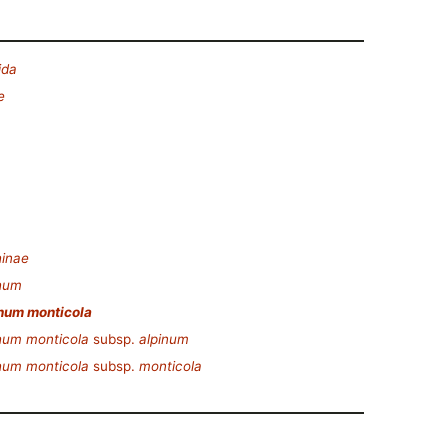
ida
e
hinae
hum
hum monticola
hum monticola
subsp.
alpinum
hum monticola
subsp.
monticola