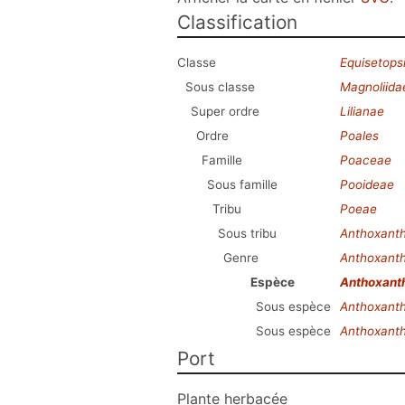
Classification
Classe
Equisetops
Sous classe
Magnoliida
Super ordre
Lilianae
Ordre
Poales
Famille
Poaceae
Sous famille
Pooideae
Tribu
Poeae
Sous tribu
Anthoxant
Genre
Anthoxant
Espèce
Anthoxant
Sous espèce
Anthoxant
Sous espèce
Anthoxant
Port
Plante herbacée