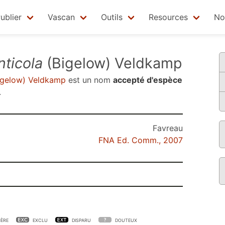
ublier
Vascan
Outils
Resources
No
ticola
(Bigelow) Veldkamp
igelow) Veldkamp
est un nom
accepté d'espèce
.
Favreau
FNA Ed. Comm., 2007
ÈRE
EXCLU
DISPARU
DOUTEUX