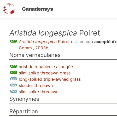
Canadensys
Aller
Aristida longespica
Poiret
au
Aristida longespica
Poiret
est un nom
accepté d'
contenu
Comm., 2003b
.
principal
Noms vernaculaires
aristide à panicule allongée
slim-spike threeawn grass
long-spiked triple-awned grass
slender threeawn
slim-spike threeawn
Synonymes
Répartition