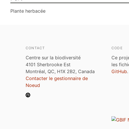
Plante herbacée
CONTACT
CODE
Centre sur la biodiversité
Ce proj
4101 Sherbrooke Est
les fich
Montréal, QC, H1X 2B2, Canada
GitHub
.
Contacter le gestionnaire de
Noeud