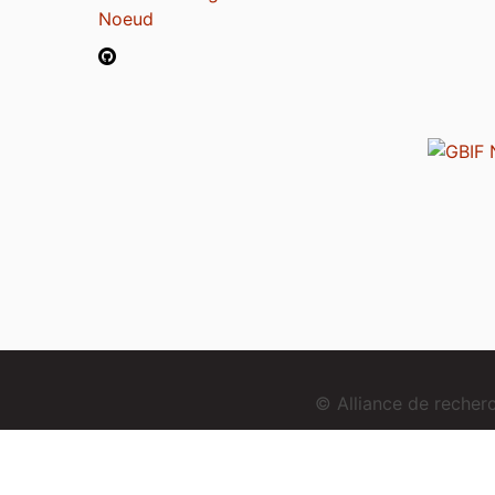
Noeud
© Alliance de reche