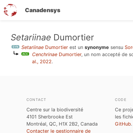
Canadensys
Aller
Setariinae
Dumortier
au
Setariinae
Dumortier
est un
synonyme
sensu
Sor
contenu
Cenchrinae
Dumortier
, un nom accepté de s
principal
al., 2022
.
CONTACT
CODE
Centre sur la biodiversité
Ce proj
4101 Sherbrooke Est
les fich
Montréal, QC, H1X 2B2, Canada
GitHub
.
Contacter le gestionnaire de