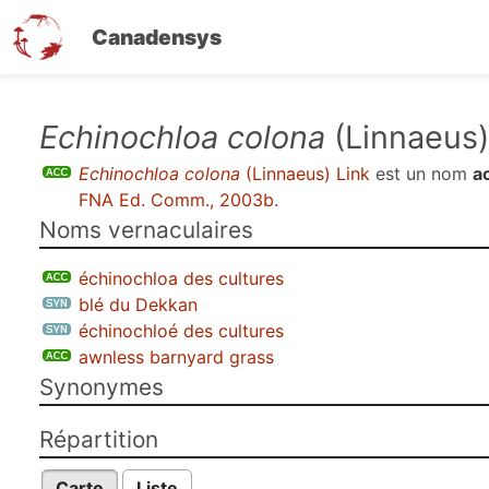
Canadensys
Aller
Echinochloa colona
(Linnaeus)
au
Echinochloa colona
(Linnaeus) Link
est un nom
a
contenu
FNA Ed. Comm., 2003b
.
principal
Noms vernaculaires
échinochloa des cultures
blé du Dekkan
échinochloé des cultures
awnless barnyard grass
Synonymes
Répartition
Carte
Liste