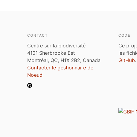
CONTACT
CODE
Centre sur la biodiversité
Ce proj
4101 Sherbrooke Est
les fich
Montréal, QC, H1X 2B2, Canada
GitHub
.
Contacter le gestionnaire de
Noeud