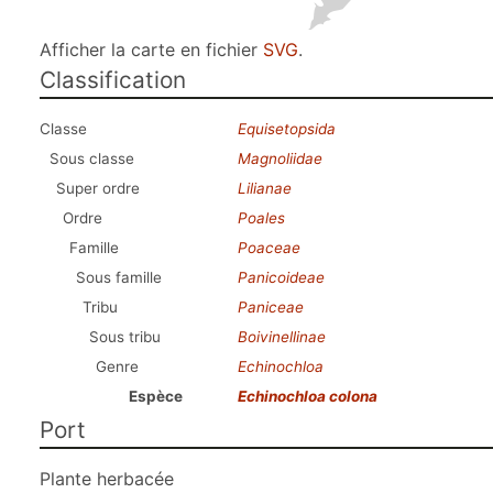
Afficher la carte en fichier
SVG
.
Classification
Classe
Equisetopsida
Sous classe
Magnoliidae
Super ordre
Lilianae
Ordre
Poales
Famille
Poaceae
Sous famille
Panicoideae
Tribu
Paniceae
Sous tribu
Boivinellinae
Genre
Echinochloa
Espèce
Echinochloa colona
Port
Plante herbacée