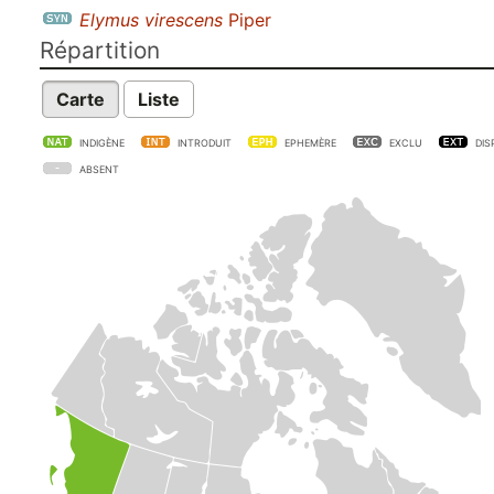
Elymus virescens
Piper
Répartition
Carte
Liste
INDIGÈNE
INTRODUIT
EPHEMÈRE
EXCLU
DIS
ABSENT