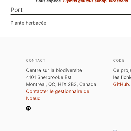
Sous espèce
Elymus glaucus
subsp.
virescens
Port
Plante herbacée
CONTACT
CODE
Centre sur la biodiversité
Ce proj
4101 Sherbrooke Est
les fich
Montréal, QC, H1X 2B2, Canada
GitHub
.
Contacter le gestionnaire de
Noeud