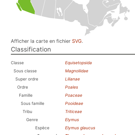
Afficher la carte en fichier
SVG
.
Classification
Classe
Equisetopsida
Sous classe
Magnoliidae
Super ordre
Lilianae
Ordre
Poales
Famille
Poaceae
Sous famille
Pooideae
Tribu
Triticeae
Genre
Elymus
Espèce
Elymus glaucus