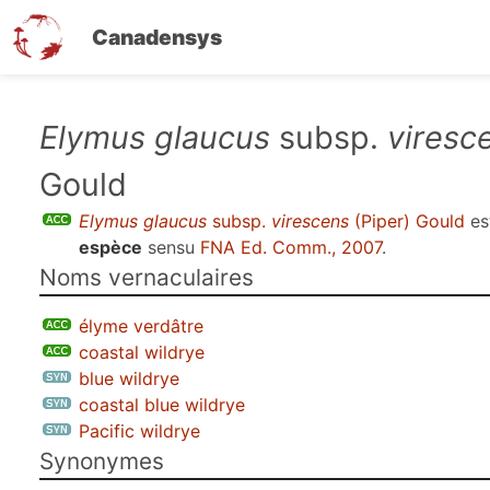
Canadensys
Aller
Elymus glaucus
subsp.
viresc
au
Gould
contenu
principal
Elymus glaucus
subsp.
virescens
(Piper) Gould
es
espèce
sensu
FNA Ed. Comm., 2007
.
Noms vernaculaires
élyme verdâtre
coastal wildrye
blue wildrye
coastal blue wildrye
Pacific wildrye
Synonymes