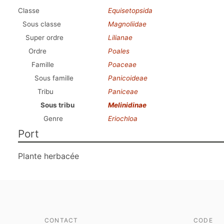
Classe
Equisetopsida
Sous classe
Magnoliidae
Super ordre
Lilianae
Ordre
Poales
Famille
Poaceae
Sous famille
Panicoideae
Tribu
Paniceae
Sous tribu
Melinidinae
Genre
Eriochloa
Port
Plante herbacée
CONTACT
CODE