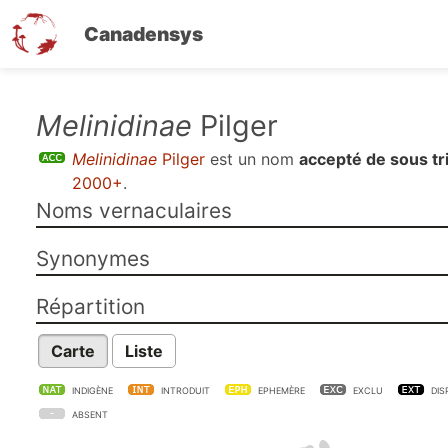
Canadensys
Aller
Melinidinae
Pilger
au
Melinidinae
Pilger
est un nom
accepté de sous tr
contenu
2000+
.
principal
Noms vernaculaires
Synonymes
Répartition
Carte
Liste
INDIGÈNE
INTRODUIT
EPHEMÈRE
EXCLU
DIS
ABSENT