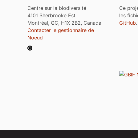
Centre sur la biodiversité
Ce proj
4101 Sherbrooke Est
les fich
Montréal, QC, H1X 2B2, Canada
GitHub
.
Contacter le gestionnaire de
Noeud