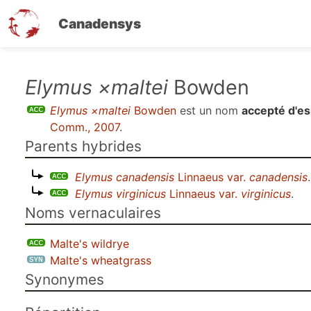
Canadensys
Aller
Elymus ×maltei
Bowden
au
Elymus ×maltei
Bowden
est un nom
accepté d'e
contenu
Comm., 2007
.
principal
Parents hybrides
Elymus canadensis
Linnaeus var.
canadensis
.
Elymus virginicus
Linnaeus var.
virginicus
.
Noms vernaculaires
Malte's wildrye
Malte's wheatgrass
Synonymes