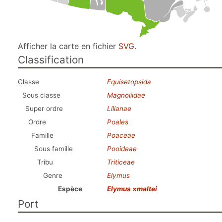
Afficher la carte en fichier
SVG
.
Classification
Classe
Equisetopsida
Sous classe
Magnoliidae
Super ordre
Lilianae
Ordre
Poales
Famille
Poaceae
Sous famille
Pooideae
Tribu
Triticeae
Genre
Elymus
Espèce
Elymus ×maltei
Port