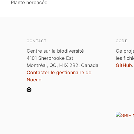
Plante herbacée
CONTACT
CODE
Centre sur la biodiversité
Ce proj
4101 Sherbrooke Est
les fich
Montréal, QC, H1X 2B2, Canada
GitHub
.
Contacter le gestionnaire de
Noeud