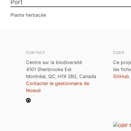
Port
Plante herbacée
CONTACT
CODE
Centre sur la biodiversité
Ce proj
4101 Sherbrooke Est
les fich
Montréal, QC, H1X 2B2, Canada
GitHub
.
Contacter le gestionnaire de
Noeud