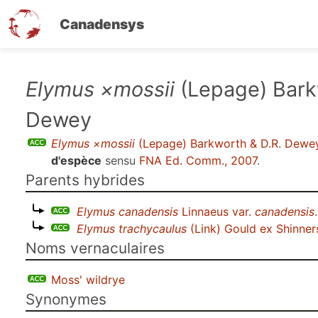
Canadensys
Aller
Elymus ×mossii
(Lepage) Bark
au
Dewey
contenu
principal
Elymus ×mossii
(Lepage) Barkworth & D.R. Dewe
d'espèce
sensu
FNA Ed. Comm., 2007
.
Parents hybrides
Elymus canadensis
Linnaeus var.
canadensis
.
Elymus trachycaulus
(Link) Gould ex Shinner
Noms vernaculaires
Moss' wildrye
Synonymes