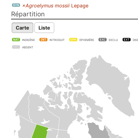
×Agroelymus mossii
Lepage
Répartition
Carte
Liste
INDIGÈNE
INTRODUIT
EPHEMÈRE
EXCLU
DIS
ABSENT