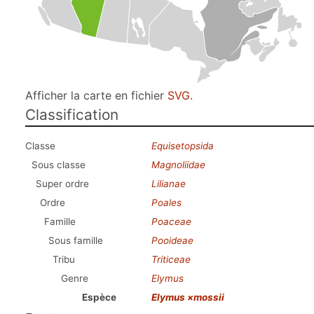
Afficher la carte en fichier
SVG
.
Classification
Classe
Equisetopsida
Sous classe
Magnoliidae
Super ordre
Lilianae
Ordre
Poales
Famille
Poaceae
Sous famille
Pooideae
Tribu
Triticeae
Genre
Elymus
Espèce
Elymus ×mossii