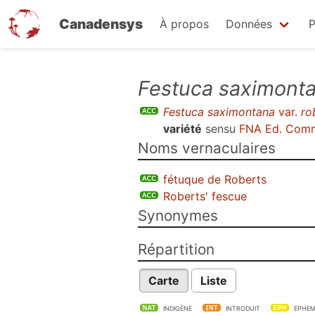
Canadensys
À propos
Données
P
Aller
Festuca saximont
au
Festuca saximontana
var.
ro
contenu
variété
sensu
FNA Ed. Comm
principal
Noms vernaculaires
fétuque de Roberts
Roberts' fescue
Synonymes
Répartition
Carte
Liste
INDIGÈNE
INTRODUIT
EPHEM