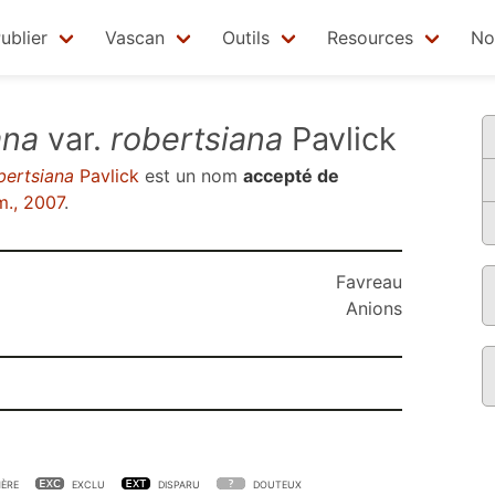
ublier
Vascan
Outils
Resources
No
ana
var.
robertsiana
Pavlick
bertsiana
Pavlick
est un nom
accepté de
., 2007
.
Favreau
Anions
ÈRE
EXCLU
DISPARU
DOUTEUX