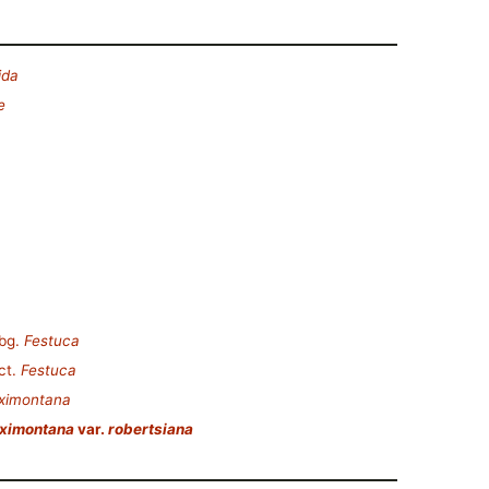
ida
e
bg.
Festuca
ct.
Festuca
aximontana
aximontana
var.
robertsiana