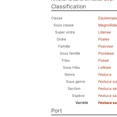
Classification
Classe
Equisetops
Sous classe
Magnoliida
Super ordre
Lilianae
Ordre
Poales
Famille
Poaceae
Sous famille
Pooideae
Tribu
Poeae
Sous tribu
Loliinae
Genre
Festuca
Sous genre
Festuca
su
Section
Festuca
se
Espèce
Festuca s
Variété
Festuca s
Port