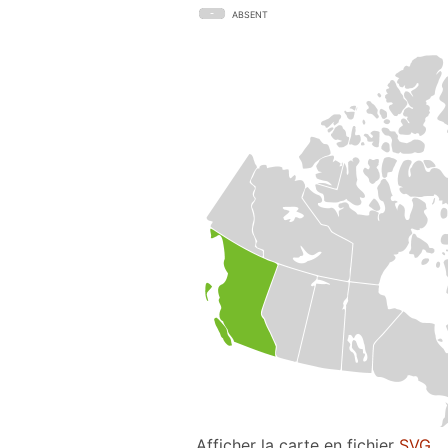
ABSENT
Afficher la carte en fichier
SVG
.