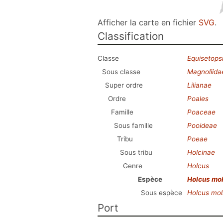
Afficher la carte en fichier
SVG
.
Classification
Classe
Equisetops
Sous classe
Magnoliida
Super ordre
Lilianae
Ordre
Poales
Famille
Poaceae
Sous famille
Pooideae
Tribu
Poeae
Sous tribu
Holcinae
Genre
Holcus
Espèce
Holcus mol
Sous espèce
Holcus moll
Port