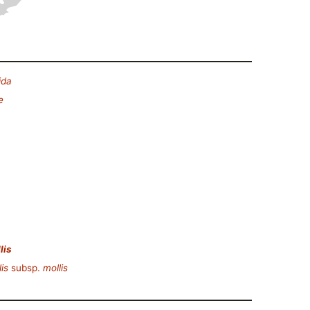
ida
e
lis
is
subsp.
mollis