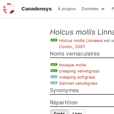
Canadensys
À propos
Données
P
Aller
Holcus mollis
Linn
au
Holcus mollis
Linnaeus
est 
contenu
Comm., 2007
.
principal
Noms vernaculaires
houlque molle
creeping velvetgrass
creeping softgrass
German velvetgrass
Synonymes
Répartition
Carte
Liste