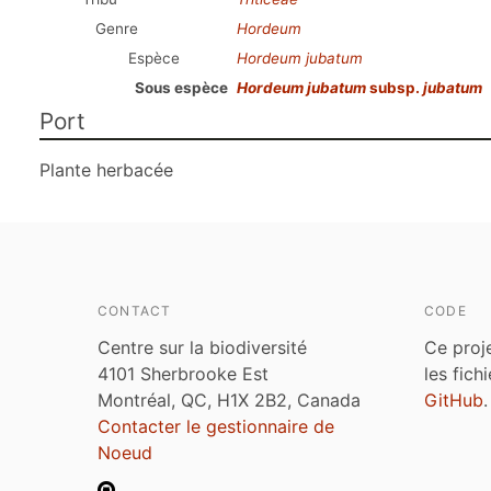
Genre
Hordeum
Espèce
Hordeum jubatum
Sous espèce
Hordeum jubatum
subsp.
jubatum
Port
Plante herbacée
CONTACT
CODE
Centre sur la biodiversité
Ce proj
4101 Sherbrooke Est
les fich
Montréal, QC, H1X 2B2, Canada
GitHub
.
Contacter le gestionnaire de
Noeud