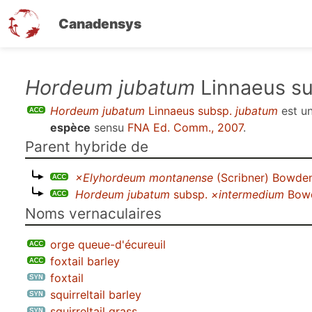
Canadensys
Aller
Hordeum jubatum
Linnaeus s
au
Hordeum jubatum
Linnaeus subsp.
jubatum
est u
contenu
espèce
sensu
FNA Ed. Comm., 2007
.
principal
Parent hybride de
×Elyhordeum montanense
(Scribner) Bowde
Hordeum jubatum
subsp.
×intermedium
Bow
Noms vernaculaires
orge queue-d'écureuil
foxtail barley
foxtail
squirreltail barley
squirreltail grass