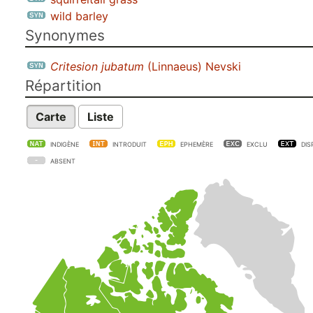
wild barley
Synonymes
Critesion jubatum
(Linnaeus) Nevski
Répartition
Carte
Liste
INDIGÈNE
INTRODUIT
EPHEMÈRE
EXCLU
DIS
ABSENT