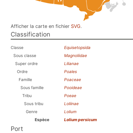
Afficher la carte en fichier
SVG
.
Classification
Classe
Equisetopsida
Sous classe
Magnoliidae
Super ordre
Lilianae
Ordre
Poales
Famille
Poaceae
Sous famille
Pooideae
Tribu
Poeae
Sous tribu
Loliinae
Genre
Lolium
Espèce
Lolium persicum
Port