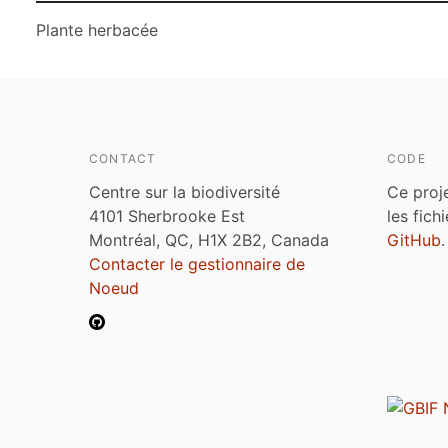
Plante herbacée
CONTACT
CODE
Centre sur la biodiversité
Ce proj
4101 Sherbrooke Est
les fich
Montréal, QC, H1X 2B2, Canada
GitHub
.
Contacter le gestionnaire de
Noeud