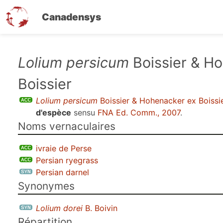
Canadensys
Aller
Lolium persicum
Boissier & H
au
Boissier
contenu
principal
Lolium persicum
Boissier & Hohenacker ex Boissi
d'espèce
sensu
FNA Ed. Comm., 2007
.
Noms vernaculaires
ivraie de Perse
Persian ryegrass
Persian darnel
Synonymes
Lolium dorei
B. Boivin
Répartition