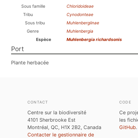
Sous famille
Chloridoideae
Tribu
Cynodonteae
Sous tribu
Muhlenbergiinae
Genre
Muhlenbergia
Espèce
Muhlenbergia richardsonis
Port
Plante herbacée
CONTACT
CODE
Centre sur la biodiversité
Ce proj
4101 Sherbrooke Est
les fich
Montréal, QC, H1X 2B2, Canada
GitHub
.
Contacter le gestionnaire de