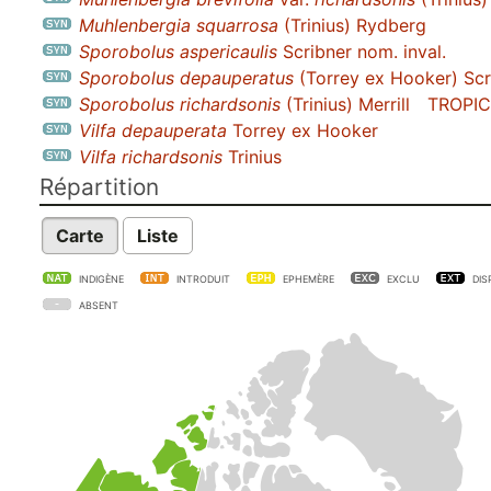
Muhlenbergia squarrosa
(Trinius) Rydberg
Sporobolus aspericaulis
Scribner nom. inval.
Sporobolus depauperatus
(Torrey ex Hooker) Scr
Sporobolus richardsonis
(Trinius) Merrill
TROPI
Vilfa depauperata
Torrey ex Hooker
Vilfa richardsonis
Trinius
Répartition
Carte
Liste
INDIGÈNE
INTRODUIT
EPHEMÈRE
EXCLU
DIS
ABSENT