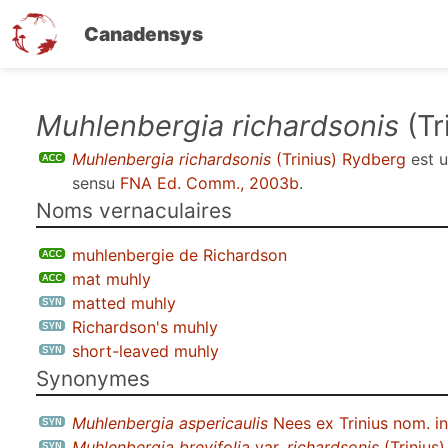
Canadensys
Aller
Muhlenbergia richardsonis
(Tr
au
Muhlenbergia richardsonis
(Trinius) Rydberg
est 
contenu
sensu
FNA Ed. Comm., 2003b
.
principal
Noms vernaculaires
muhlenbergie de Richardson
mat muhly
matted muhly
Richardson's muhly
short-leaved muhly
Synonymes
Muhlenbergia aspericaulis
Nees ex Trinius nom. in
Muhlenbergia brevifolia
var.
richardsonis
(Trinius)