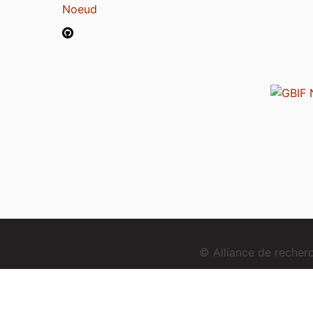
Noeud
© Alliance de reche