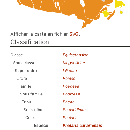
Afficher la carte en fichier
SVG
.
Classification
Classe
Equisetopsida
Sous classe
Magnoliidae
Super ordre
Lilianae
Ordre
Poales
Famille
Poaceae
Sous famille
Pooideae
Tribu
Poeae
Sous tribu
Phalaridinae
Genre
Phalaris
Espèce
Phalaris canariensis