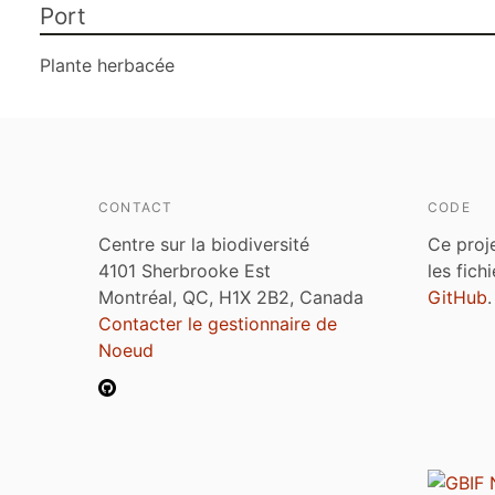
Port
Plante herbacée
CONTACT
CODE
Centre sur la biodiversité
Ce proj
4101 Sherbrooke Est
les fich
Montréal, QC, H1X 2B2, Canada
GitHub
.
Contacter le gestionnaire de
Noeud