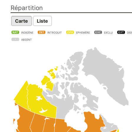
Répartition
Carte
Liste
INDIGÈNE
INTRODUIT
EPHEMÈRE
EXCLU
DIS
ABSENT