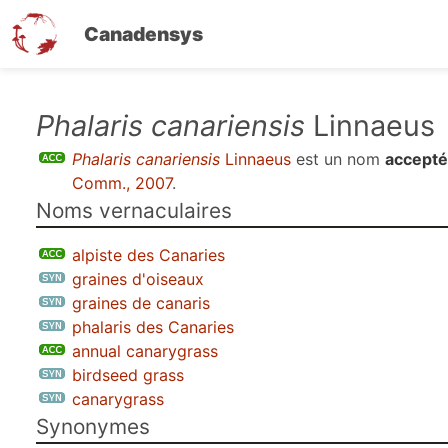
Canadensys
Aller
Phalaris canariensis
Linnaeus
au
Phalaris canariensis
Linnaeus
est un nom
accepté
contenu
Comm., 2007
.
principal
Noms vernaculaires
alpiste des Canaries
graines d'oiseaux
graines de canaris
phalaris des Canaries
annual canarygrass
birdseed grass
canarygrass
Synonymes