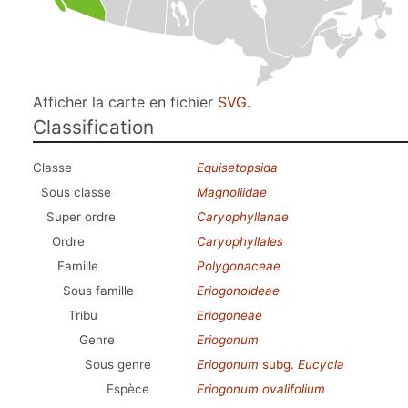
Afficher la carte en fichier
SVG
.
Classification
Classe
Equisetopsida
Sous classe
Magnoliidae
Super ordre
Caryophyllanae
Ordre
Caryophyllales
Famille
Polygonaceae
Sous famille
Eriogonoideae
Tribu
Eriogoneae
Genre
Eriogonum
Sous genre
Eriogonum
subg.
Eucycla
Espèce
Eriogonum ovalifolium