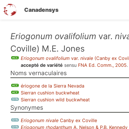
Canadensys
Aller
Eriogonum ovalifolium
var.
niv
au
Coville) M.E. Jones
contenu
principal
Eriogonum ovalifolium
var.
nivale
(Canby ex Covil
accepté de variété
sensu
FNA Ed. Comm., 2005
.
Noms vernaculaires
ériogone de la Sierra Nevada
Sierran cushion buckwheat
Sierran cushion wild buckwheat
Synonymes
Eriogonum nivale
Canby ex Coville
Eriogonum rhodanthum
A. Nelson & P.B. Kennedy