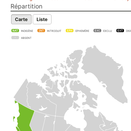
Répartition
Carte
Liste
INDIGÈNE
INTRODUIT
EPHEMÈRE
EXCLU
DIS
ABSENT