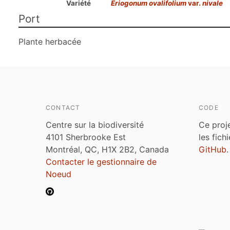
Variété
Eriogonum ovalifolium
var.
nivale
Port
Plante herbacée
CONTACT
CODE
Centre sur la biodiversité
Ce proj
4101 Sherbrooke Est
les fich
Montréal, QC, H1X 2B2, Canada
GitHub
.
Contacter le gestionnaire de
Noeud