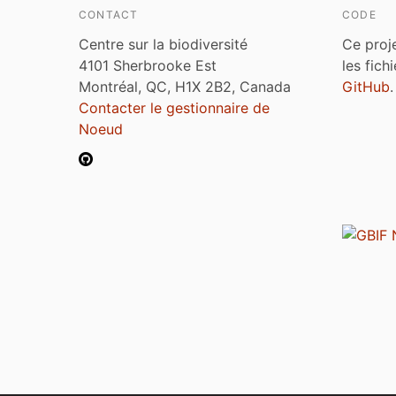
CONTACT
CODE
Centre sur la biodiversité
Ce proj
4101 Sherbrooke Est
les fich
Montréal, QC, H1X 2B2, Canada
GitHub
.
Contacter le gestionnaire de
Noeud