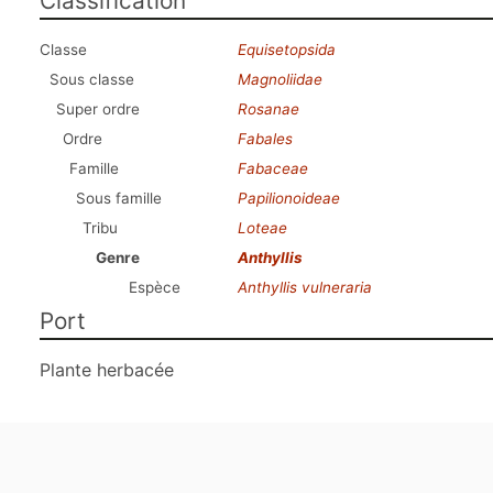
Classification
Classe
Equisetopsida
Sous classe
Magnoliidae
Super ordre
Rosanae
Ordre
Fabales
Famille
Fabaceae
Sous famille
Papilionoideae
Tribu
Loteae
Genre
Anthyllis
Espèce
Anthyllis vulneraria
Port
Plante herbacée