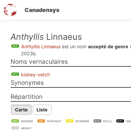
Canadensys
Aller
Anthyllis
Linnaeus
au
Anthyllis
Linnaeus
est un nom
accepté de genre
contenu
2023b
.
principal
Noms vernaculaires
kidney-vetch
Synonymes
Répartition
Carte
Liste
INDIGÈNE
INTRODUIT
EPHEMÈRE
EXCLU
DIS
ABSENT