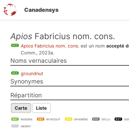
Canadensys
Aller
Apios
Fabricius nom. cons.
au
Apios
Fabricius nom. cons.
est un nom
accepté d
contenu
Comm., 2023a
.
principal
Noms vernaculaires
groundnut
Synonymes
Répartition
Carte
Liste
INDIGÈNE
INTRODUIT
EPHEMÈRE
EXCLU
DIS
ABSENT