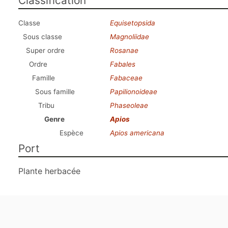
Classification
Classe
Equisetopsida
Sous classe
Magnoliidae
Super ordre
Rosanae
Ordre
Fabales
Famille
Fabaceae
Sous famille
Papilionoideae
Tribu
Phaseoleae
Genre
Apios
Espèce
Apios americana
Port
Plante herbacée