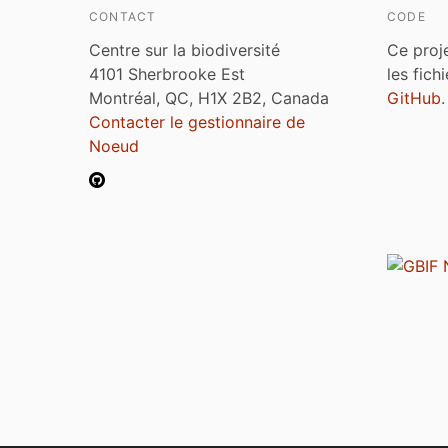
CONTACT
CODE
Centre sur la biodiversité
Ce proj
4101 Sherbrooke Est
les fich
Montréal, QC, H1X 2B2, Canada
GitHub
.
Contacter le gestionnaire de
Noeud