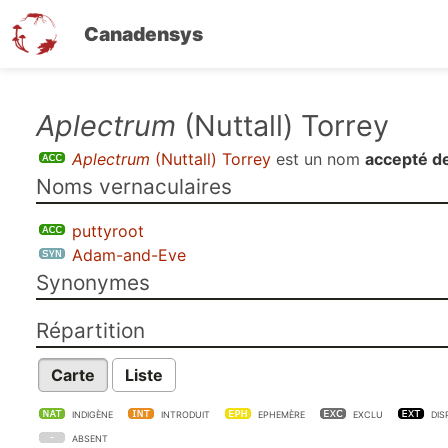
Canadensys
Aller
Aplectrum
(Nuttall) Torrey
au
Aplectrum
(Nuttall) Torrey
est un nom
accepté d
contenu
Noms vernaculaires
principal
puttyroot
Adam-and-Eve
Synonymes
Répartition
Carte
Liste
INDIGÈNE
INTRODUIT
EPHEMÈRE
EXCLU
DIS
ABSENT