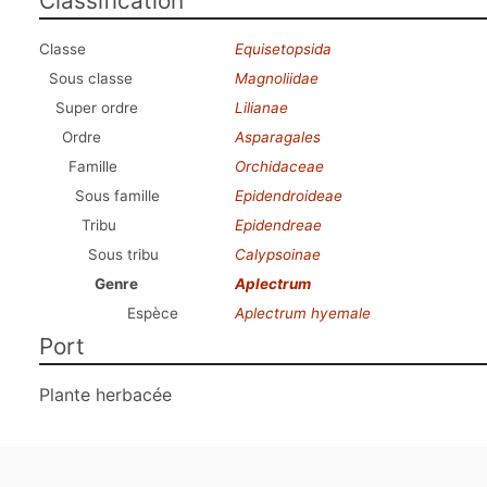
Classification
Classe
Equisetopsida
Sous classe
Magnoliidae
Super ordre
Lilianae
Ordre
Asparagales
Famille
Orchidaceae
Sous famille
Epidendroideae
Tribu
Epidendreae
Sous tribu
Calypsoinae
Genre
Aplectrum
Espèce
Aplectrum hyemale
Port
Plante herbacée