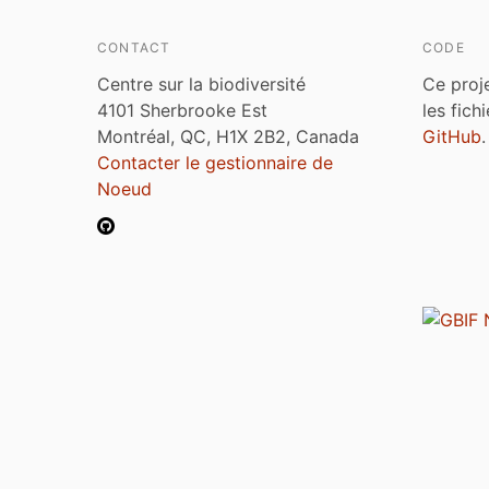
CONTACT
CODE
Centre sur la biodiversité
Ce proj
4101 Sherbrooke Est
les fich
Montréal, QC, H1X 2B2, Canada
GitHub
.
Contacter le gestionnaire de
Noeud