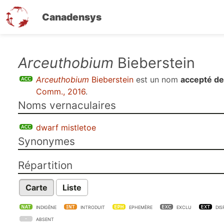
Canadensys
Aller
Arceuthobium
Bieberstein
au
Arceuthobium
Bieberstein
est un nom
accepté de
contenu
Comm., 2016
.
principal
Noms vernaculaires
dwarf mistletoe
Synonymes
Répartition
Carte
Liste
INDIGÈNE
INTRODUIT
EPHEMÈRE
EXCLU
DIS
ABSENT