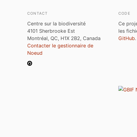
CONTACT
CODE
Centre sur la biodiversité
Ce proj
4101 Sherbrooke Est
les fich
Montréal, QC, H1X 2B2, Canada
GitHub
.
Contacter le gestionnaire de
Noeud