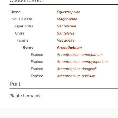
Classification
Classe
Equisetopsida
Sous classe
Magnoliidae
Super ordre
Santalanae
Ordre
Santalales
Famille
Viscaceae
Genre
Arceuthobium
Espèce
Arceuthobium americanum
Espèce
Arceuthobium campylopodum
Espèce
Arceuthobium douglasii
Espèce
Arceuthobium pusillum
Port
Plante herbacée