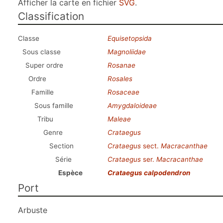
Afficher la carte en fichier
SVG
.
Classification
Classe
Equisetopsida
Sous classe
Magnoliidae
Super ordre
Rosanae
Ordre
Rosales
Famille
Rosaceae
Sous famille
Amygdaloideae
Tribu
Maleae
Genre
Crataegus
Section
Crataegus
sect.
Macracanthae
Série
Crataegus
ser.
Macracanthae
Espèce
Crataegus calpodendron
Port
Arbuste