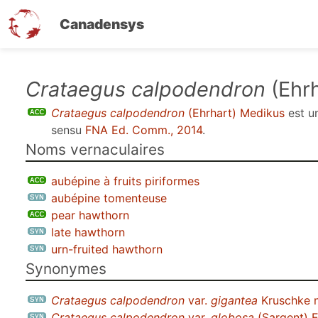
Canadensys
Aller
Crataegus calpodendron
(Ehr
au
Crataegus calpodendron
(Ehrhart) Medikus
est u
contenu
sensu
FNA Ed. Comm., 2014
.
principal
Noms vernaculaires
aubépine à fruits piriformes
aubépine tomenteuse
pear hawthorn
late hawthorn
urn-fruited hawthorn
Synonymes
Crataegus calpodendron
var.
gigantea
Kruschke n
Crataegus calpodendron
var.
globosa
(Sargent) E