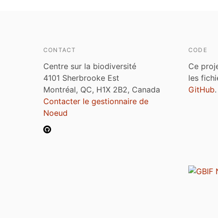
CONTACT
CODE
Centre sur la biodiversité
Ce proj
4101 Sherbrooke Est
les fich
Montréal, QC, H1X 2B2, Canada
GitHub
.
Contacter le gestionnaire de
Noeud