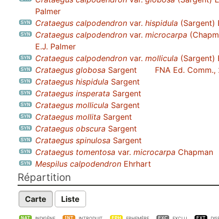
Palmer
Crataegus calpodendron
var.
hispidula
(Sargent) 
Crataegus calpodendron
var.
microcarpa
(Chapm
E.J. Palmer
Crataegus calpodendron
var.
mollicula
(Sargent) 
Crataegus globosa
Sargent
FNA Ed. Comm.,
Crataegus hispidula
Sargent
Crataegus insperata
Sargent
Crataegus mollicula
Sargent
Crataegus mollita
Sargent
Crataegus obscura
Sargent
Crataegus spinulosa
Sargent
Crataegus tomentosa
var.
microcarpa
Chapman
Mespilus calpodendron
Ehrhart
Répartition
Carte
Liste
INDIGÈNE
INTRODUIT
EPHEMÈRE
EXCLU
DIS