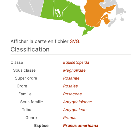
Afficher la carte en fichier
SVG
.
Classification
Classe
Equisetopsida
Sous classe
Magnoliidae
Super ordre
Rosanae
Ordre
Rosales
Famille
Rosaceae
Sous famille
Amygdaloideae
Tribu
Amygdaleae
Genre
Prunus
Espèce
Prunus americana