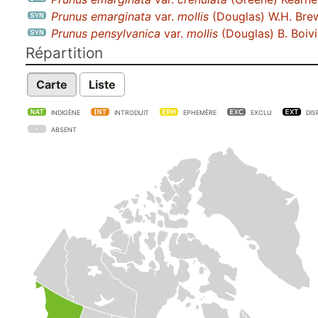
Prunus emarginata
var.
mollis
(Douglas) W.H. Bre
Prunus pensylvanica
var.
mollis
(Douglas) B. Boiv
Répartition
Carte
Liste
INDIGÈNE
INTRODUIT
EPHEMÈRE
EXCLU
DIS
ABSENT