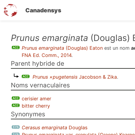
Canadensys
Aller
Prunus emarginata
(Douglas) 
au
Prunus emarginata
(Douglas) Eaton
est un nom
a
contenu
FNA Ed. Comm., 2014
.
principal
Parent hybride de
Prunus ×pugetensis
Jacobson & Zika
.
Noms vernaculaires
cerisier amer
bitter cherry
Synonymes
Cerasus emarginata
Douglas
Prunus emarginata
var.
crenulata
(Greene) Kearne