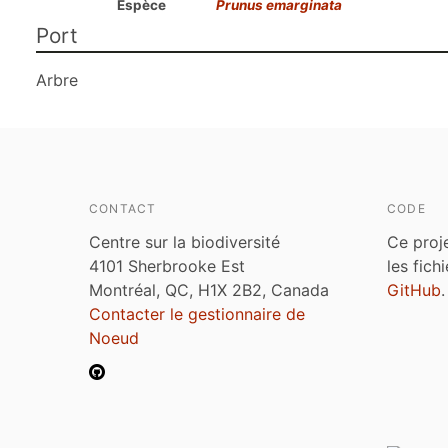
Espèce
Prunus emarginata
Port
Arbre
CONTACT
CODE
Centre sur la biodiversité
Ce proj
4101 Sherbrooke Est
les fich
Montréal, QC, H1X 2B2, Canada
GitHub
.
Contacter le gestionnaire de
Noeud