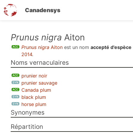
Canadensys
Aller
Prunus nigra
Aiton
au
Prunus nigra
Aiton
est un nom
accepté d'espèce
contenu
2014
.
principal
Noms vernaculaires
prunier noir
prunier sauvage
Canada plum
black plum
horse plum
Synonymes
Répartition