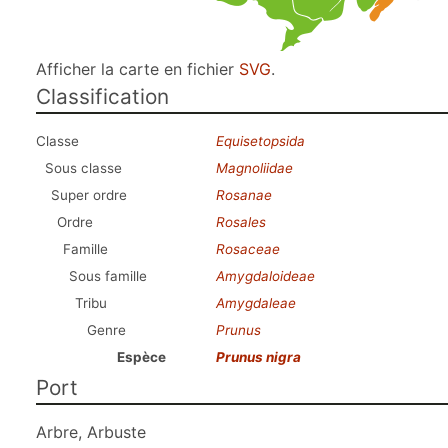
Afficher la carte en fichier
SVG
.
Classification
Classe
Equisetopsida
Sous classe
Magnoliidae
Super ordre
Rosanae
Ordre
Rosales
Famille
Rosaceae
Sous famille
Amygdaloideae
Tribu
Amygdaleae
Genre
Prunus
Espèce
Prunus nigra
Port
Arbre, Arbuste