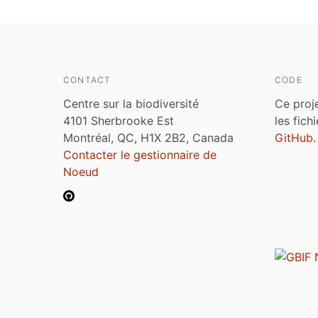
CONTACT
CODE
Centre sur la biodiversité
Ce proj
4101 Sherbrooke Est
les fich
Montréal, QC, H1X 2B2, Canada
GitHub
.
Contacter le gestionnaire de
Noeud