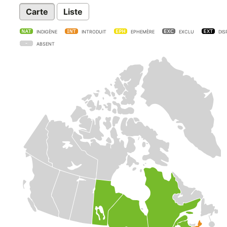
Carte
Liste
INDIGÈNE
INTRODUIT
EPHEMÈRE
EXCLU
DIS
ABSENT