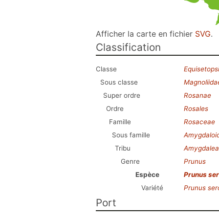
Afficher la carte en fichier
SVG
.
Classification
Classe
Equisetops
Sous classe
Magnoliida
Super ordre
Rosanae
Ordre
Rosales
Famille
Rosaceae
Sous famille
Amygdaloi
Tribu
Amygdalea
Genre
Prunus
Espèce
Prunus ser
Variété
Prunus ser
Port