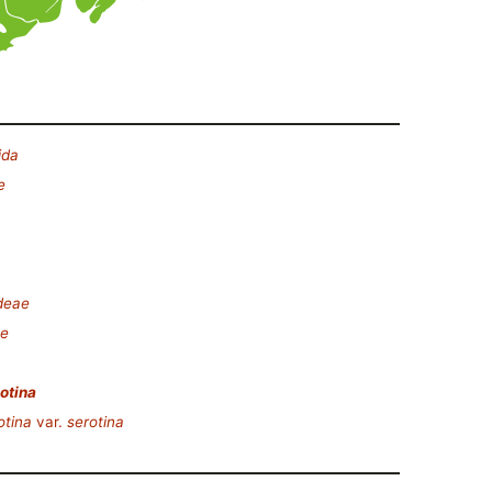
ida
e
deae
e
otina
otina
var.
serotina