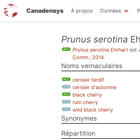
Canadensys
À propos
Données
P
Aller
Prunus serotina
Eh
au
Prunus serotina
Ehrhart
est 
contenu
Comm., 2014
.
principal
Noms vernaculaires
cerisier tardif
cerisier d'automne
black cherry
rum cherry
wild black cherry
Synonymes
Répartition