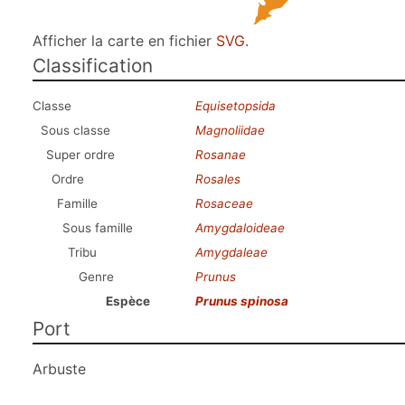
Afficher la carte en fichier
SVG
.
Classification
Classe
Equisetopsida
Sous classe
Magnoliidae
Super ordre
Rosanae
Ordre
Rosales
Famille
Rosaceae
Sous famille
Amygdaloideae
Tribu
Amygdaleae
Genre
Prunus
Espèce
Prunus spinosa
Port
Arbuste