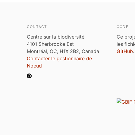
CONTACT
CODE
Centre sur la biodiversité
Ce proj
4101 Sherbrooke Est
les fich
Montréal, QC, H1X 2B2, Canada
GitHub
.
Contacter le gestionnaire de
Noeud