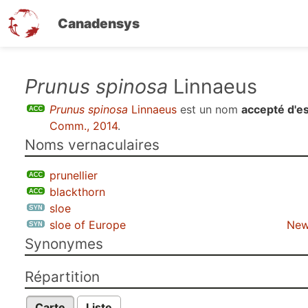
Canadensys
Aller
Prunus spinosa
Linnaeus
au
Prunus spinosa
Linnaeus
est un nom
accepté d'e
contenu
Comm., 2014
.
principal
Noms vernaculaires
prunellier
blackthorn
sloe
sloe of Europe
New
Synonymes
Répartition
Carte
Liste