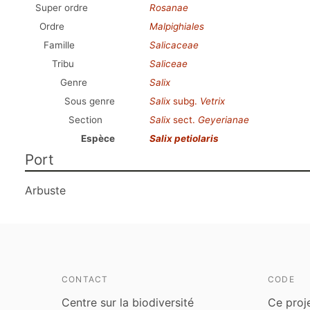
Super ordre
Rosanae
Ordre
Malpighiales
Famille
Salicaceae
Tribu
Saliceae
Genre
Salix
Sous genre
Salix
subg.
Vetrix
Section
Salix
sect.
Geyerianae
Espèce
Salix petiolaris
Port
Arbuste
CONTACT
CODE
Centre sur la biodiversité
Ce proj