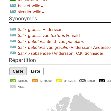
basket willow
slender willow
Synonymes
Salix gracilis
Andersson
Salix gracilis
var.
textoris
Fernald
Salix petiolaris
Smith var.
petiolaris
Salix petiolaris
var.
gracilis
(Andersson) Andersso
Salix ×subsericea
(Andersson) C.K. Schneider
Répartition
Carte
Liste
INDIGÈNE
INTRODUIT
EPHEMÈRE
EXCLU
DIS
ABSENT