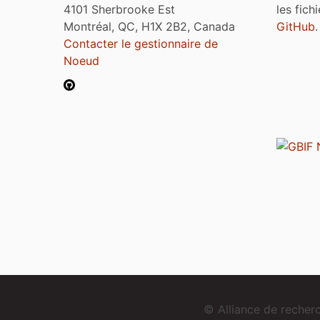
4101 Sherbrooke Est
les fich
Montréal, QC, H1X 2B2, Canada
GitHub
.
Contacter le gestionnaire de
Noeud
© Alliance de reche