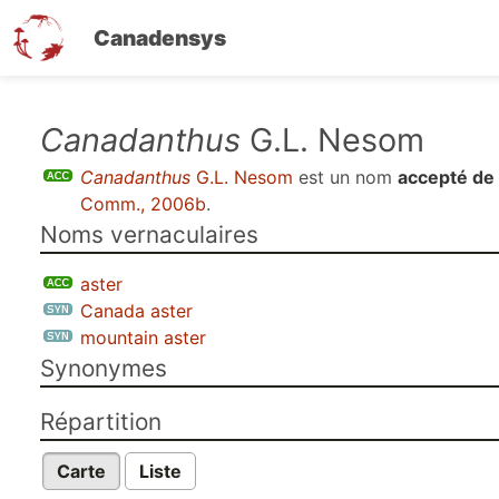
Canadensys
Aller
Canadanthus
G.L. Nesom
au
Canadanthus
G.L. Nesom
est un nom
accepté de
contenu
Comm., 2006b
.
principal
Noms vernaculaires
aster
Canada aster
mountain aster
Synonymes
Répartition
Carte
Liste