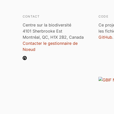
CONTACT
CODE
Centre sur la biodiversité
Ce proj
4101 Sherbrooke Est
les fich
Montréal, QC, H1X 2B2, Canada
GitHub
.
Contacter le gestionnaire de
Noeud