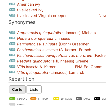
American ivy
five-leaved ivy
five-leaved Virginia creeper
New
Synonymes
Ampelopsis quinquefolia
(Linnaeus) Michaux
Hedera quinquefolia
Linnaeus
Parthenocissus hirsuta
(Donn) Graebner
Parthenocissus inserta
(A. Kerner) Fritsch
Parthenocissus quinquefolia
var.
murorum
(Focke
Psedera quinquefolia
(Linnaeus) Greene
Vitis inserta
A. Kerner
FNA Ed. Comm.,
Vitis quinquefolia
(Linnaeus) Lamarck
Répartition
Carte
Liste
INDIGÈNE
INTRODUIT
EPHEMÈRE
EXCLU
DIS
ABSENT