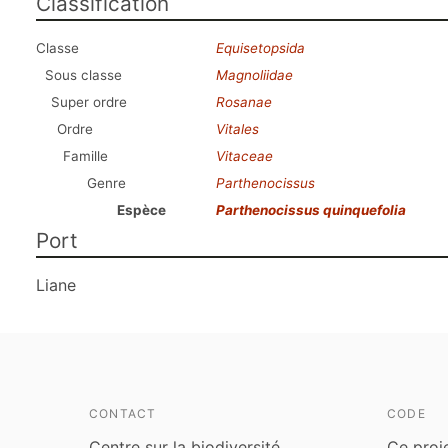
Classification
Classe
Equisetopsida
Sous classe
Magnoliidae
Super ordre
Rosanae
Ordre
Vitales
Famille
Vitaceae
Genre
Parthenocissus
Espèce
Parthenocissus quinquefolia
Port
Liane
CONTACT
CODE
Centre sur la biodiversité
Ce proj