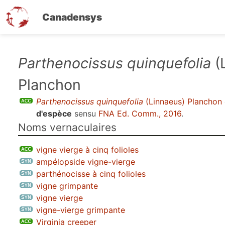
Canadensys
Aller
Parthenocissus quinquefolia
(
au
Planchon
contenu
principal
Parthenocissus quinquefolia
(Linnaeus) Planchon
d'espèce
sensu
FNA Ed. Comm., 2016
.
Noms vernaculaires
vigne vierge à cinq folioles
ampélopside vigne-vierge
parthénocisse à cinq folioles
vigne grimpante
vigne vierge
vigne-vierge grimpante
Virginia creeper