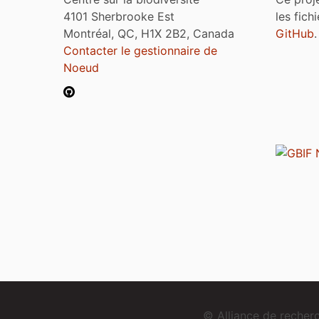
4101 Sherbrooke Est
les fich
Montréal, QC, H1X 2B2, Canada
GitHub
.
Contacter le gestionnaire de
Noeud
© Alliance de reche