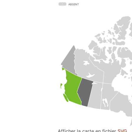
ABSENT
Afficher la carte en fichier
SVG
.