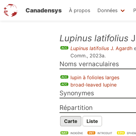
Canadensys
À propos
Données
P
Aller
Lupinus latifolius
J
au
Lupinus latifolius
J. Agardh
e
contenu
Comm., 2023a
.
principal
Noms vernaculaires
lupin à folioles larges
broad-leaved lupine
Synonymes
Répartition
Carte
Liste
INDIGÈNE
INTRODUIT
EPHEM