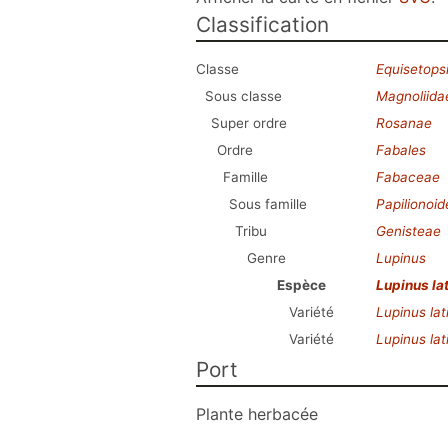
Classification
Classe
Equisetops
Sous classe
Magnoliida
Super ordre
Rosanae
Ordre
Fabales
Famille
Fabaceae
Sous famille
Papilionoi
Tribu
Genisteae
Genre
Lupinus
Espèce
Lupinus lat
Variété
Lupinus lati
Variété
Lupinus lati
Port
Plante herbacée