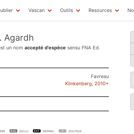
ublier
Vascan
Outils
Resources
No
. Agardh
st un nom
accepté d'espèce
sensu
FNA Ed.
Favreau
Klinkenberg, 2010+
ÈRE
EXCLU
DISPARU
DOUTEUX