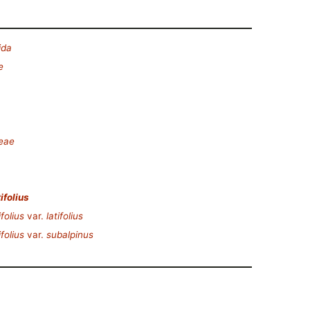
ida
e
deae
ifolius
folius
var.
latifolius
folius
var.
subalpinus