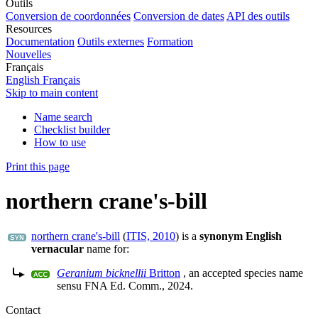
Outils
Conversion de coordonnées
Conversion de dates
API des outils
Resources
Documentation
Outils externes
Formation
Nouvelles
Français
English
Français
Skip to main content
Name search
Checklist builder
How to use
Print this page
northern crane's-bill
northern crane's-bill
(
ITIS, 2010
)
is a
synonym English
vernacular
name for:
Geranium bicknellii
Britton
, an accepted species name
sensu
FNA Ed. Comm., 2024
.
Contact