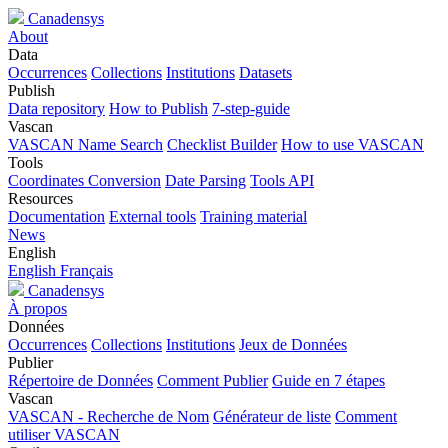
Canadensys
About
Data
Occurrences
Collections
Institutions
Datasets
Publish
Data repository
How to Publish
7-step-guide
Vascan
VASCAN Name Search
Checklist Builder
How to use VASCAN
Tools
Coordinates Conversion
Date Parsing
Tools API
Resources
Documentation
External tools
Training material
News
English
English
Français
Canadensys
À propos
Données
Occurrences
Collections
Institutions
Jeux de Données
Publier
Répertoire de Données
Comment Publier
Guide en 7 étapes
Vascan
VASCAN - Recherche de Nom
Générateur de liste
Comment
utiliser VASCAN