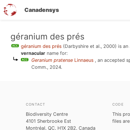
Canadensys
Skip
géranium des prés
to
géranium des prés
(Darbyshire et al., 2000)
is an
main
vernacular
name for:
content
Geranium pratense
Linnaeus
, an accepted 
Comm., 2024
.
CONTACT
CODE
Biodiversity Centre
This pro
4101 Sherbrooke Est
files ar
Montréal, QC, H1X 2B2, Canada