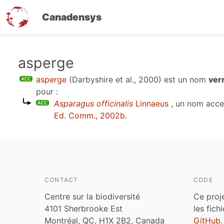
Canadensys
Aller
asperge
au
asperge
(Darbyshire et al., 2000)
est un nom
ver
contenu
pour :
principal
Asparagus officinalis
Linnaeus
, un nom acce
Ed. Comm., 2002b
.
CONTACT
CODE
Centre sur la biodiversité
Ce proj
4101 Sherbrooke Est
les fich
Montréal, QC, H1X 2B2, Canada
GitHub
.