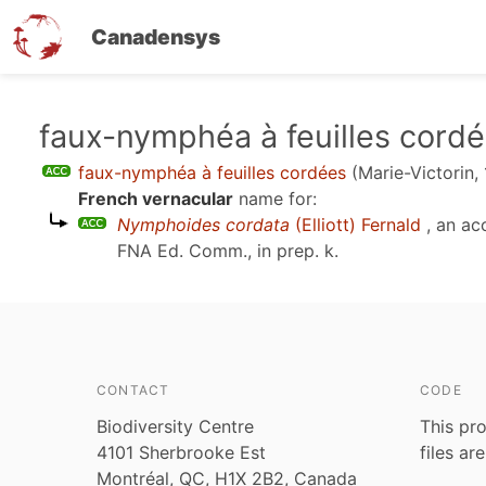
Canadensys
Skip
faux-nymphéa à feuilles cord
to
faux-nymphéa à feuilles cordées
(Marie-Victorin,
main
French vernacular
name for:
content
Nymphoides cordata
(Elliott) Fernald
, an ac
FNA Ed. Comm., in prep. k
.
CONTACT
CODE
Biodiversity Centre
This pro
4101 Sherbrooke Est
files ar
Montréal, QC, H1X 2B2, Canada