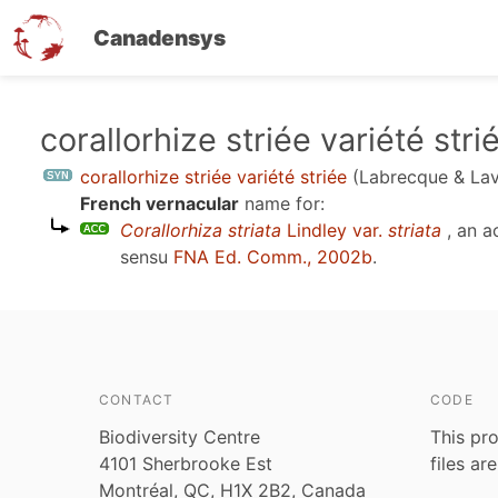
Canadensys
Skip
corallorhize striée variété stri
to
corallorhize striée variété striée
(Labrecque & Lav
main
French vernacular
name for:
content
Corallorhiza striata
Lindley var.
striata
, an a
sensu
FNA Ed. Comm., 2002b
.
CONTACT
CODE
Biodiversity Centre
This pro
4101 Sherbrooke Est
files ar
Montréal, QC, H1X 2B2, Canada