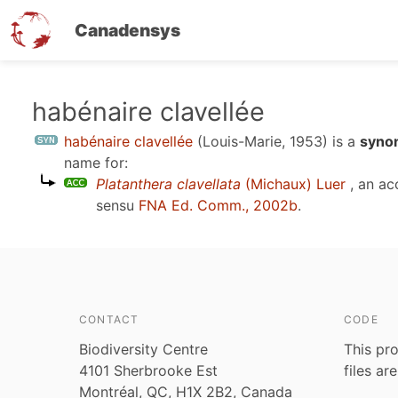
Canadensys
Skip
habénaire clavellée
to
habénaire clavellée
(Louis-Marie, 1953)
is a
syno
main
name for:
content
Platanthera clavellata
(Michaux) Luer
, an ac
sensu
FNA Ed. Comm., 2002b
.
CONTACT
CODE
Biodiversity Centre
This pro
4101 Sherbrooke Est
files ar
Montréal, QC, H1X 2B2, Canada