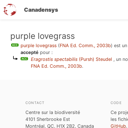
Canadensys
Aller
purple lovegrass
au
purple lovegrass
(
FNA Ed. Comm., 2003b
)
est u
contenu
accepté
pour :
principal
Eragrostis spectabilis
(Pursh) Steudel
, un n
FNA Ed. Comm., 2003b
.
CONTACT
CODE
Centre sur la biodiversité
Ce proj
4101 Sherbrooke Est
les fich
Montréal, QC, H1X 2B2, Canada
GitHub
.