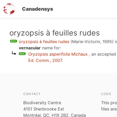
Canadensys
Skip
oryzopsis à feuilles rudes
to
oryzopsis à feuilles rudes
(Marie-Victorin, 1995)
i
main
vernacular
name for:
content
Oryzopsis asperifolia
Michaux
, an accepted
Ed. Comm., 2007
.
CONTACT
CODE
Biodiversity Centre
This pro
4101 Sherbrooke Est
files ar
Montréal, QC, H1X 2B2, Canada