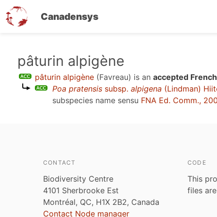
Canadensys
Skip
pâturin alpigène
to
pâturin alpigène
(Favreau)
is an
accepted French
main
Poa pratensis
subsp.
alpigena
(Lindman) Hii
content
subspecies name sensu
FNA Ed. Comm., 20
CONTACT
CODE
Biodiversity Centre
This pro
4101 Sherbrooke Est
files ar
Montréal, QC, H1X 2B2, Canada
Contact Node manager