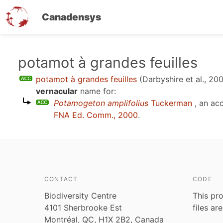
Canadensys
Skip
potamot à grandes feuilles
to
potamot à grandes feuilles
(Darbyshire et al., 20
main
vernacular
name for:
content
Potamogeton amplifolius
Tuckerman
, an ac
FNA Ed. Comm., 2000
.
CONTACT
CODE
Biodiversity Centre
This pro
4101 Sherbrooke Est
files ar
Montréal, QC, H1X 2B2, Canada