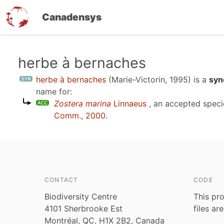
Canadensys
Skip
herbe à bernaches
to
herbe à bernaches
(Marie-Victorin, 1995)
is a
syn
main
name for:
content
Zostera marina
Linnaeus
, an accepted spec
Comm., 2000
.
CONTACT
CODE
Biodiversity Centre
This pro
4101 Sherbrooke Est
files ar
Montréal, QC, H1X 2B2, Canada