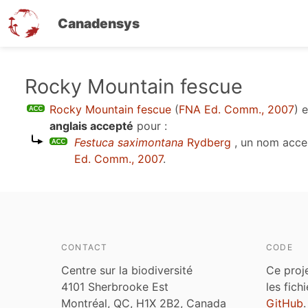
Canadensys
Aller
Rocky Mountain fescue
au
Rocky Mountain fescue
(
FNA Ed. Comm., 2007
)
e
contenu
anglais accepté
pour :
principal
Festuca saximontana
Rydberg
, un nom acce
Ed. Comm., 2007
.
CONTACT
CODE
Centre sur la biodiversité
Ce proj
4101 Sherbrooke Est
les fich
Montréal, QC, H1X 2B2, Canada
GitHub
.