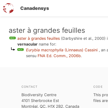
Canadensys
Skip
aster à grandes feuilles
to
aster à grandes feuilles
(Darbyshire et al., 2000)
i
main
vernacular
name for:
content
Eurybia macrophylla
(Linnaeus) Cassini
, an 
sensu
FNA Ed. Comm., 2006b
.
CONTACT
CODE
Biodiversity Centre
This pro
4101 Sherbrooke Est
files ar
Montréal, QC, H1X 2B2, Canada