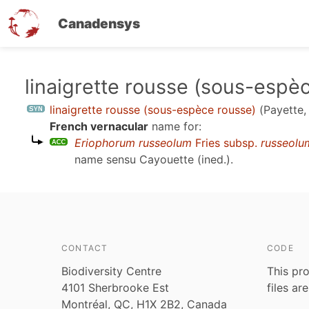
Canadensys
Skip
linaigrette rousse (sous-espè
to
linaigrette rousse (sous-espèce rousse)
(Payette
main
French vernacular
name for:
content
Eriophorum russeolum
Fries subsp.
russeolu
name sensu
Cayouette (ined.)
.
CONTACT
CODE
Biodiversity Centre
This pro
4101 Sherbrooke Est
files ar
Montréal, QC, H1X 2B2, Canada