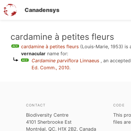
Canadensys
Skip
cardamine à petites fleurs
to
cardamine à petites fleurs
(Louis-Marie, 1953)
is 
main
vernacular
name for:
content
Cardamine parviflora
Linnaeus
, an accepte
Ed. Comm., 2010
.
CONTACT
CODE
Biodiversity Centre
This pro
4101 Sherbrooke Est
files ar
Montréal, QC, H1X 2B2, Canada