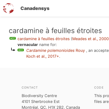
Canadensys
Skip
cardamine à feuilles étroites
to
cardamine à feuilles étroites
(
Meades et al., 2000
main
vernacular
name for:
content
Cardamine polemonioides
Rouy
, an accepte
Koch et al., 2017+
.
CONTACT
CODE
Biodiversity Centre
This pro
4101 Sherbrooke Est
files ar
Montréal, QC, H1X 2B2, Canada