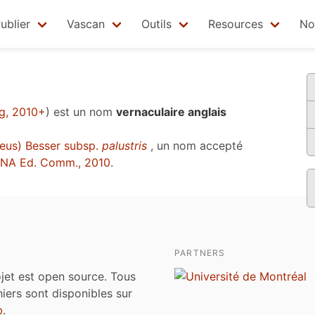
ublier
Vascan
Outils
Resources
No
rg, 2010+
)
est un nom
vernaculaire anglais
eus) Besser subsp.
palustris
, un nom accepté
NA Ed. Comm., 2010
.
PARTNERS
jet est open source. Tous
chiers sont disponibles sur
b
.