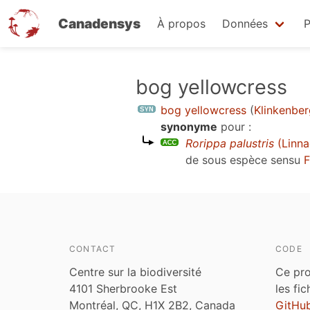
Canadensys
À propos
Données
P
Aller
bog yellowcress
au
bog yellowcress
(
Klinkenbe
contenu
synonyme
pour :
principal
Rorippa palustris
(Linna
de sous espèce sensu
F
CONTACT
CODE
Centre sur la biodiversité
Ce pro
4101 Sherbrooke Est
les fi
Montréal, QC, H1X 2B2, Canada
GitHu