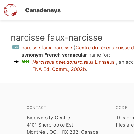
Canadensys
Skip
narcisse faux-narcisse
to
narcisse faux-narcisse
(
Centre du réseau suisse d
main
synonym French vernacular
name for:
content
Narcissus pseudonarcissus
Linnaeus
, an ac
FNA Ed. Comm., 2002b
.
CONTACT
CODE
Biodiversity Centre
This pro
4101 Sherbrooke Est
files ar
Montréal, QC, H1X 2B2, Canada